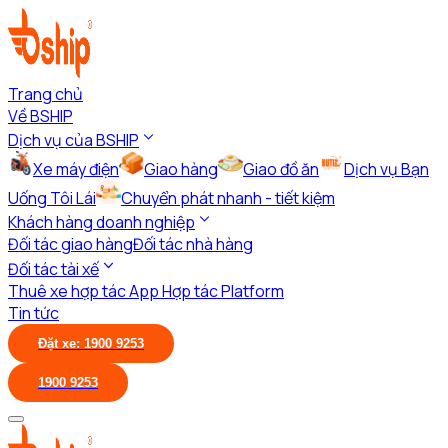
Trang chủ
Về BSHIP
Dịch vụ của BSHIP
Xe máy điện
Giao hàng
Giao đồ ăn
Dịch vụ Bạn
Uống Tôi Lái
Chuyển phát nhanh - tiết kiệm
Khách hàng doanh nghiệp
Đối tác giao hàng
Đối tác nhà hàng
Đối tác tài xế
Thuê xe hợp tác App
Hợp tác Platform
Tin tức
Đặt xe: 1900 9253
1900 9253