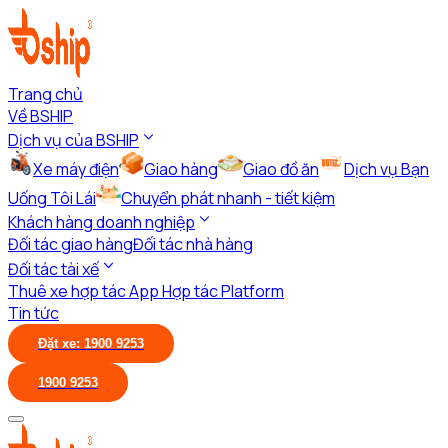
Trang chủ
Về BSHIP
Dịch vụ của BSHIP
Xe máy điện
Giao hàng
Giao đồ ăn
Dịch vụ Bạn
Uống Tôi Lái
Chuyển phát nhanh - tiết kiệm
Khách hàng doanh nghiệp
Đối tác giao hàng
Đối tác nhà hàng
Đối tác tài xế
Thuê xe hợp tác App
Hợp tác Platform
Tin tức
Đặt xe: 1900 9253
1900 9253